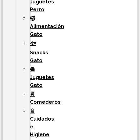
Juguetes
Perro
🐱
Alimentación
Gato
🐟
Snacks
Gato
🧶
Juguetes
Gato
🍜
Comederos
🚿
Cuidados
e
Higiene