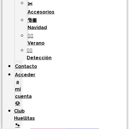
✂️
Accesorios
🎅🏼
Navidad
🏄‍♀️
Verano
🐕‍🦺
Detección
Contacto
Acceder
a
mi
cuenta
🐶
Club
Huellitas
🐾