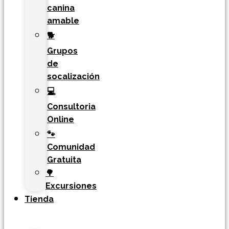
canina
amable
🐕
Grupos
de
socalización
💻
Consultoria
Online
🐾
Comunidad
Gratuita
🌳
Excursiones
Tienda