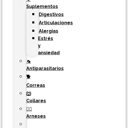
Suplementos
Digestivos
Articulaciones
Alergias
Estrés
y
ansiedad
🦟
Antiparasitarios
🐕
Correas
🐺
Collares
🐕‍🦺
Arneses