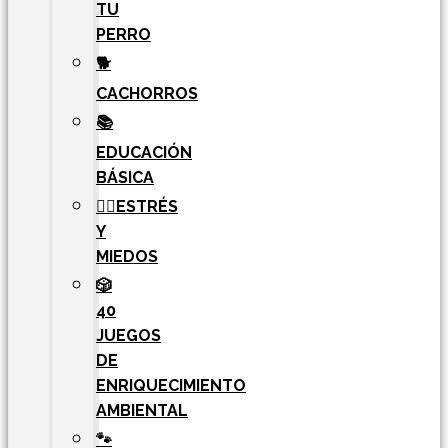
TU
PERRO
🐕
CACHORROS
📚
EDUCACIÓN
BÁSICA
🧘‍♀️ESTRÉS
Y
MIEDOS
🎲
40
JUEGOS
DE
ENRIQUECIMIENTO
AMBIENTAL
🐾