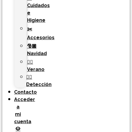
Cuidados
e
Higiene
✂️
Accesorios
🎅🏼
Navidad
🏄‍♀️
Verano
🐕‍🦺
Detección
Contacto
Acceder
a
mi
cuenta
🐶