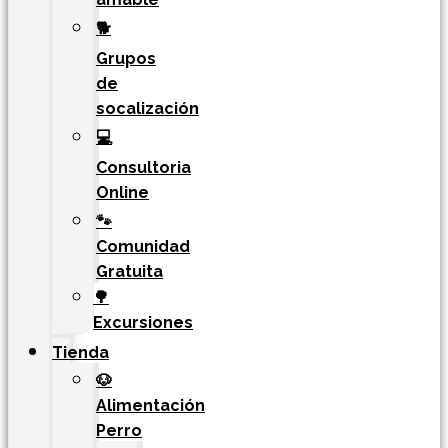
🐕
Grupos
de
socalización
💻
Consultoria
Online
🐾
Comunidad
Gratuita
🌳
Excursiones
Tienda
🐶
Alimentación
Perro