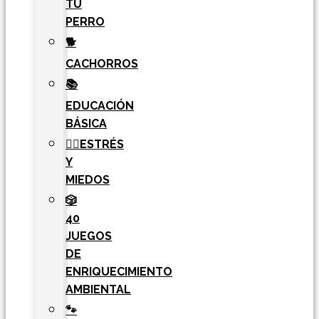
TU
PERRO
🐕
CACHORROS
📚
EDUCACIÓN
BÁSICA
🧘‍♀️ESTRÉS
Y
MIEDOS
🎲
40
JUEGOS
DE
ENRIQUECIMIENTO
AMBIENTAL
🐾