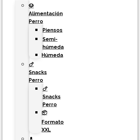
🐶
Alimentación
Perro
Piensos
Semi-
húmeda
Húmeda
🍗
Snacks
Perro
🍗
Snacks
Perro
📦
Formato
XXL
💊