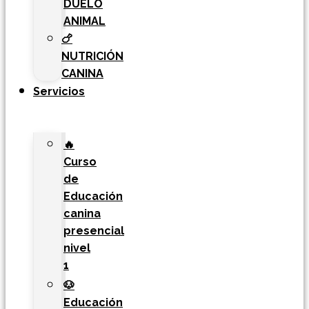
DUELO
ANIMAL
🍗
NUTRICIÓN
CANINA
Servicios
🔥
Curso
de
Educación
canina
presencial
nivel
1
🐶
Educación