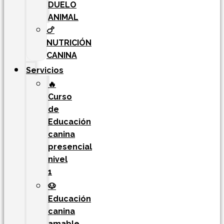
DUELO
ANIMAL
🍗
NUTRICIÓN
CANINA
Servicios
🔥
Curso
de
Educación
canina
presencial
nivel
1
🐶
Educación
canina
amable