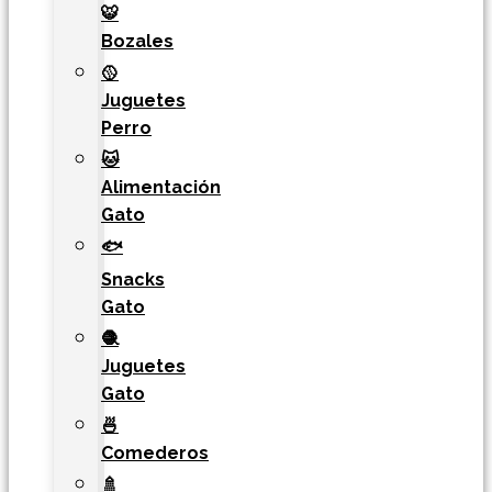
🐯​
Bozales
🥎
Juguetes
Perro
🐱
Alimentación
Gato
🐟
Snacks
Gato
🧶
Juguetes
Gato
🍜
Comederos
🚿