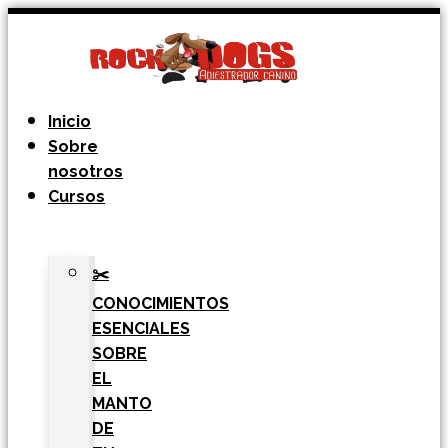
Ir
al
contenido
Inicio
Sobre
nosotros
Cursos
✂️
CONOCIMIENTOS
ESENCIALES
SOBRE
EL
MANTO
DE