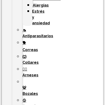
Alergias
Estrés
y
ansiedad
🦟
Antiparasitarios
🐕
Correas
🐺
Collares
🐕‍🦺
Arneses
🐯​
Bozales
🥎