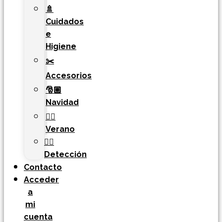
🚿
Cuidados
e
Higiene
✂️
Accesorios
🎅🏼
Navidad
🏄‍♀️
Verano
🐕‍🦺
Detección
Contacto
Acceder
a
mi
cuenta