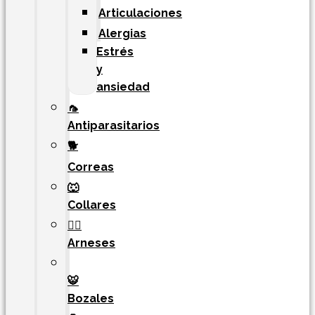
Articulaciones
Alergias
Estrés
y
ansiedad
🦟
Antiparasitarios
🐕
Correas
🐺
Collares
🐕‍🦺
Arneses
🐯​
Bozales