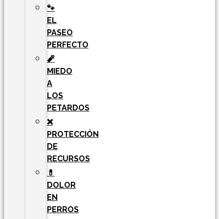
🐾
EL
PASEO
PERFECTO
🧨
MIEDO
A
LOS
PETARDOS
❌
PROTECCIÓN
DE
RECURSOS
💊
DOLOR
EN
PERROS