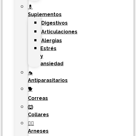
💊
Suplementos
Digestivos
Articulaciones
Alergias
Estrés
y
ansiedad
🦟
Antiparasitarios
🐕
Correas
🐺
Collares
🐕‍🦺
Arneses