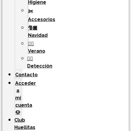
Higiene
✂️
Accesorios
🎅🏼
Navidad
🏄‍♀️
Verano
🐕‍🦺
Detección
Contacto
Acceder
a
mi
cuenta
🐶
Club
Huellitas