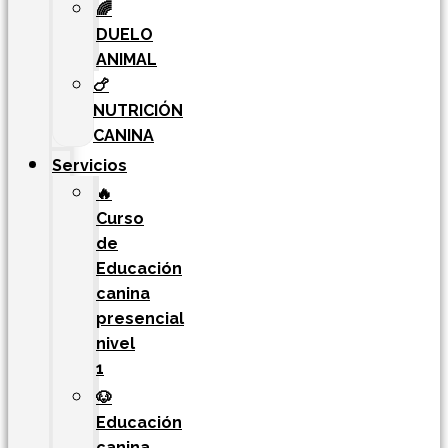
🌈
DUELO
ANIMAL
🍗
NUTRICIÓN
CANINA
Servicios
🔥
Curso
de
Educación
canina
presencial
nivel
1
🐶
Educación
canina