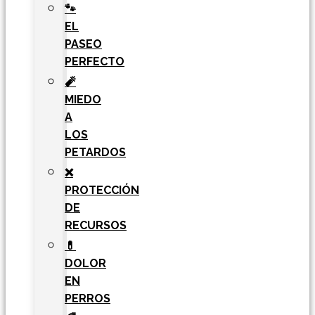
🐾
EL
PASEO
PERFECTO
🧨
MIEDO
A
LOS
PETARDOS
❌
PROTECCIÓN
DE
RECURSOS
💊
DOLOR
EN
PERROS