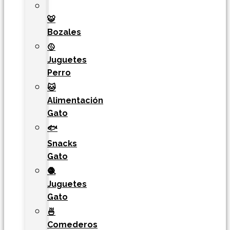
🐯​
Bozales
🥎
Juguetes
Perro
🐱
Alimentación
Gato
🐟
Snacks
Gato
🧶
Juguetes
Gato
🍜
Comederos