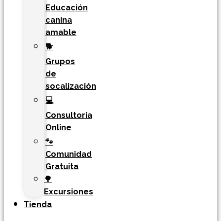
Educación
canina
amable
🐕
Grupos
de
socalización
💻
Consultoria
Online
🐾
Comunidad
Gratuita
🌳
Excursiones
Tienda