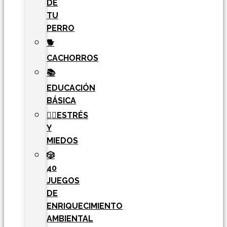
DE
TU
PERRO
🐕
CACHORROS
📚
EDUCACIÓN
BÁSICA
🧘‍♀️ESTRÉS
Y
MIEDOS
🎲
40
JUEGOS
DE
ENRIQUECIMIENTO
AMBIENTAL