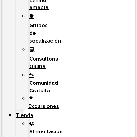
amable
🐕
Grupos
de
socalización
💻
Consultoria
Online
🐾
Comunidad
Gratuita
🌳
Excursiones
Tienda
🐶
Alimentación