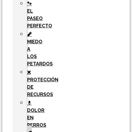
🐾
EL
PASEO
PERFECTO
🧨
MIEDO
A
LOS
PETARDOS
❌
PROTECCIÓN
DE
RECURSOS
💊
DOLOR
EN
PERROS