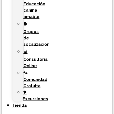
Educación
canina
amable
🐕
Grupos
de
socalización
💻
Consultoria
Online
🐾
Comunidad
Gratuita
🌳
Excursiones
Tienda