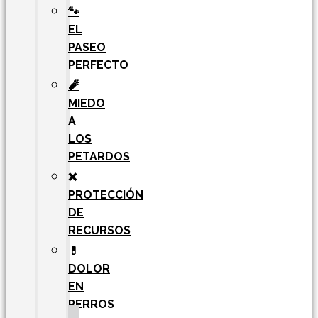
🐾
EL
PASEO
PERFECTO
🧨
MIEDO
A
LOS
PETARDOS
❌
PROTECCIÓN
DE
RECURSOS
💊
DOLOR
EN
PERROS