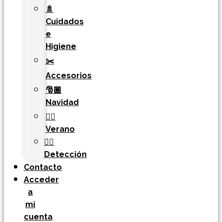
🚿
Cuidados
e
Higiene
✂️
Accesorios
🎅🏼
Navidad
🏄‍♀️
Verano
🐕‍🦺
Detección
Contacto
Acceder
a
mi
cuenta