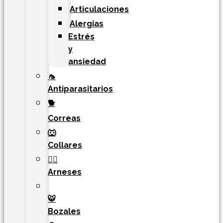
Articulaciones
Alergias
Estrés
y
ansiedad
🦟
Antiparasitarios
🐕
Correas
🐺
Collares
🐕‍🦺
Arneses
🐯​
Bozales