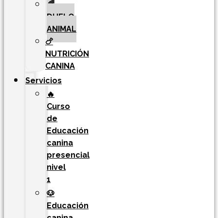
🌈
DUELO
ANIMAL
🍗
NUTRICIÓN
CANINA
Servicios
🔥
Curso
de
Educación
canina
presencial
nivel
1
🐶
Educación
canina