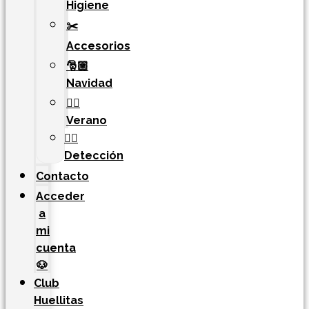
Higiene
✂️
Accesorios
🎅🏼
Navidad
🏄‍♀️
Verano
🐕‍🦺
Detección
Contacto
Acceder
a
mi
cuenta
🐶
Club
Huellitas