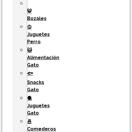
🐯​
Bozales
🥎
Juguetes
Perro
🐱
Alimentación
Gato
🐟
Snacks
Gato
🧶
Juguetes
Gato
🍜
Comederos