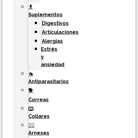
💊
Suplementos
Digestivos
Articulaciones
Alergias
Estrés
y
ansiedad
🦟
Antiparasitarios
🐕
Correas
🐺
Collares
🐕‍🦺
Arneses