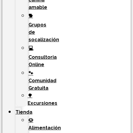
amable
🐕
Grupos
de
socalización
💻
Consultoria
Online
🐾
Comunidad
Gratuita
🌳
Excursiones
Tienda
🐶
Alimentación