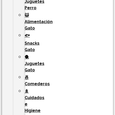
Juguetes
Perro
🐱
Alimentación
Gato
🐟
Snacks
Gato
🧶
Juguetes
Gato
🍜
Comederos
🚿
Cuidados
e
Higiene