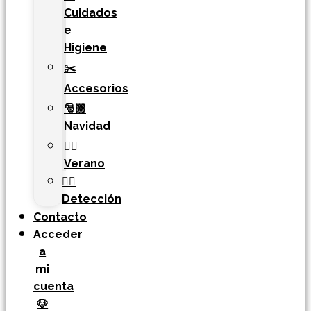
Cuidados
e
Higiene
✂️
Accesorios
🎅🏼
Navidad
🏄‍♀️
Verano
🐕‍🦺
Detección
Contacto
Acceder
a
mi
cuenta
🐶