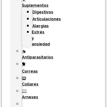
Suplementos
Digestivos
Articulaciones
Alergias
Estrés
y
ansiedad
🦟
Antiparasitarios
🐕
Correas
🐺
Collares
🐕‍🦺
Arneses