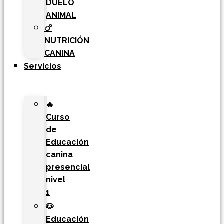
DUELO
ANIMAL
🍗
NUTRICIÓN
CANINA
Servicios
🔥
Curso
de
Educación
canina
presencial
nivel
1
🐶
Educación