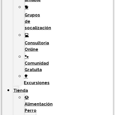
🐕
Grupos
de
socalización
💻
Consultoria
Online
🐾
Comunidad
Gratuita
🌳
Excursiones
Tienda
🐶
Alimentación
Perro