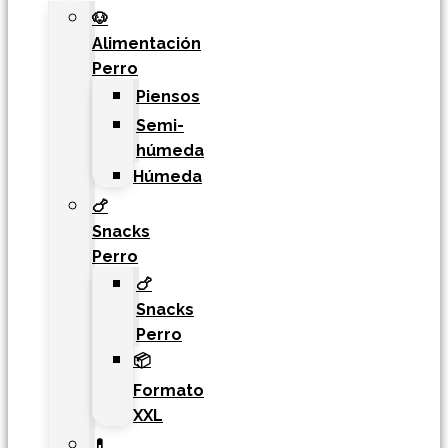
🐶
Alimentación
Perro
Piensos
Semi-
húmeda
Húmeda
🍗
Snacks
Perro
🍗
Snacks
Perro
📦
Formato
XXL
💊