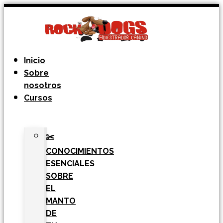
Ir
al
contenido
Inicio
Sobre
nosotros
Cursos
✂️
CONOCIMIENTOS
ESENCIALES
SOBRE
EL
MANTO
DE