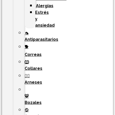
Alergias
Estrés
y
ansiedad
🦟
Antiparasitarios
🐕
Correas
🐺
Collares
🐕‍🦺
Arneses
🐯​
Bozales
🥎