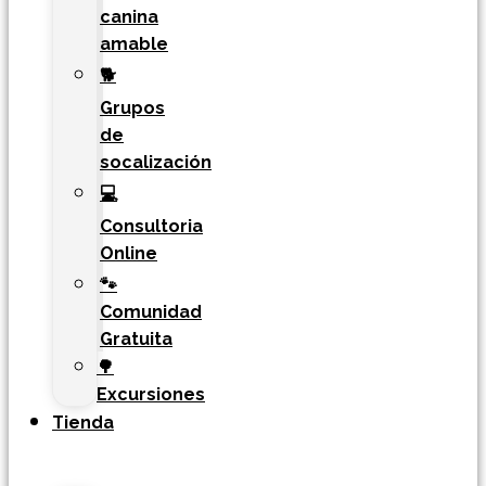
canina
amable
🐕
Grupos
de
socalización
💻
Consultoria
Online
🐾
Comunidad
Gratuita
🌳
Excursiones
Tienda