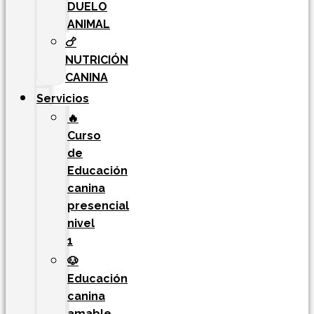
DUELO
ANIMAL
🍗
NUTRICIÓN
CANINA
Servicios
🔥
Curso
de
Educación
canina
presencial
nivel
1
🐶
Educación
canina
amable