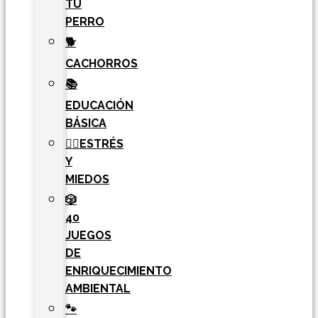
TU
PERRO
🐕
CACHORROS
📚
EDUCACIÓN
BÁSICA
🧘‍♀️ESTRÉS
Y
MIEDOS
🎲
40
JUEGOS
DE
ENRIQUECIMIENTO
AMBIENTAL
🐾