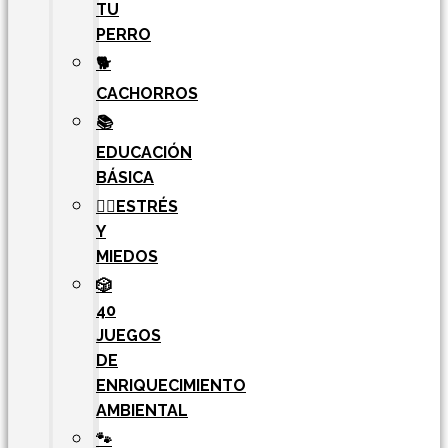
TU
PERRO
🐕
CACHORROS
📚
EDUCACIÓN
BÁSICA
🧘‍♀️ESTRÉS
Y
MIEDOS
🎲
40
JUEGOS
DE
ENRIQUECIMIENTO
AMBIENTAL
🐾