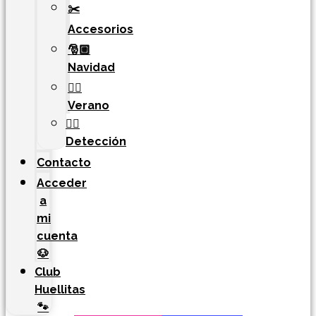
✂️
Accesorios
🎅🏼
Navidad
🏄‍♀️
Verano
🐕‍🦺
Detección
Contacto
Acceder
a
mi
cuenta
🐶
Club
Huellitas
🐾