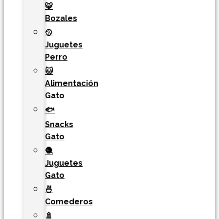
🐯​
Bozales
🥎
Juguetes
Perro
🐱
Alimentación
Gato
🐟
Snacks
Gato
🧶
Juguetes
Gato
🍜
Comederos
🚿