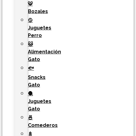
🐯​
Bozales
🥎
Juguetes
Perro
🐱
Alimentación
Gato
🐟
Snacks
Gato
🧶
Juguetes
Gato
🍜
Comederos
🚿