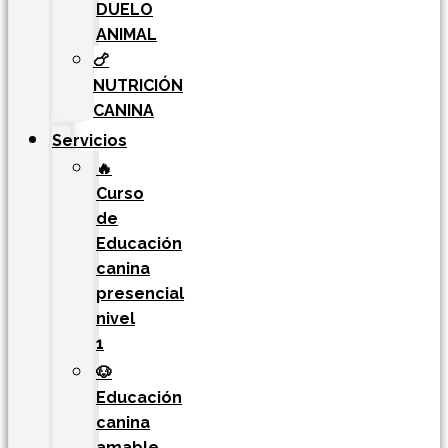
DUELO
ANIMAL
🍗
NUTRICIÓN
CANINA
Servicios
🔥
Curso
de
Educación
canina
presencial
nivel
1
🐶
Educación
canina
amable