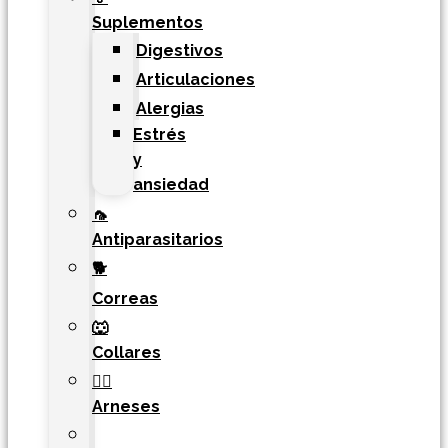
Suplementos
Digestivos
Articulaciones
Alergias
Estrés
y
ansiedad
🦟
Antiparasitarios
🐕
Correas
🐺
Collares
🐕‍🦺
Arneses