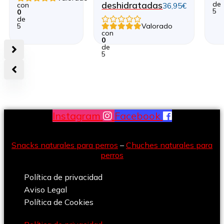
deshidratadas
de
con
Rango
36,95
€
5
0
de
de
5
Valorado
precios:
con
desde
0
de
0,40€
5
hasta
36,95€
Instagram
Facebook
Snacks naturales para perros
–
Chuches naturales para
perros
Política de privacidad
Aviso Legal
Política de Cookies