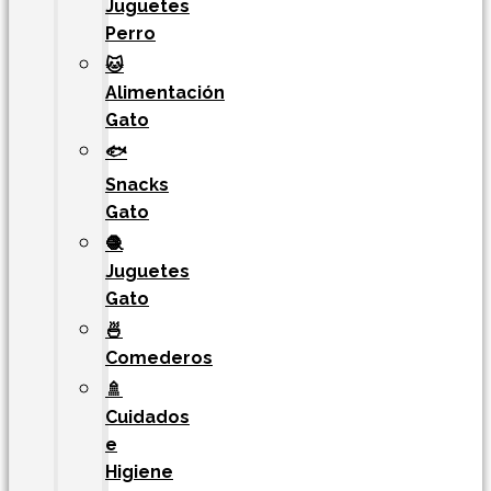
Juguetes
Perro
🐱
Alimentación
Gato
🐟
Snacks
Gato
🧶
Juguetes
Gato
🍜
Comederos
🚿
Cuidados
e
Higiene