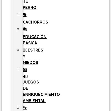
TU
PERRO
🐕
CACHORROS
📚
EDUCACIÓN
BÁSICA
🧘‍♀️ESTRÉS
Y
MIEDOS
🎲
40
JUEGOS
DE
ENRIQUECIMIENTO
AMBIENTAL
🐾