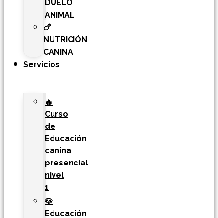
DUELO
ANIMAL
🍗
NUTRICIÓN
CANINA
Servicios
🔥
Curso
de
Educación
canina
presencial
nivel
1
🐶
Educación