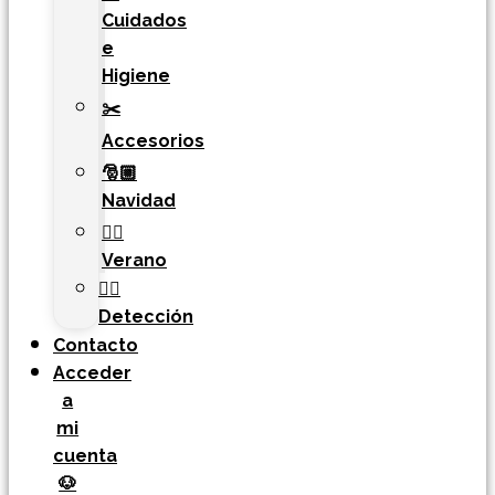
Cuidados
e
Higiene
✂️
Accesorios
🎅🏼
Navidad
🏄‍♀️
Verano
🐕‍🦺
Detección
Contacto
Acceder
a
mi
cuenta
🐶