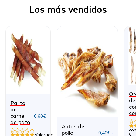
Los más vendidos
Or
de
Palito
co
de
co
carne
0,60
€
de pato
Alitas de
co
pollo
0,40
€
-
0
Valorado