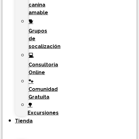
canina
amable
🐕
Grupos
de
socalización
💻
Consultoria
Online
🐾
Comunidad
Gratuita
🌳
Excursiones
Tienda