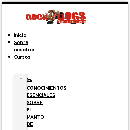
Ir
al
contenido
Inicio
Sobre
nosotros
Cursos
✂️
CONOCIMIENTOS
ESENCIALES
SOBRE
EL
MANTO
DE