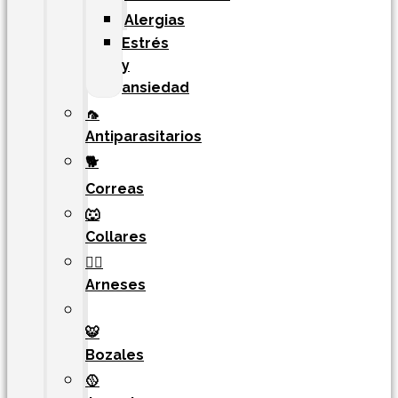
Alergias
Estrés
y
ansiedad
🦟
Antiparasitarios
🐕
Correas
🐺
Collares
🐕‍🦺
Arneses
🐯​
Bozales
🥎