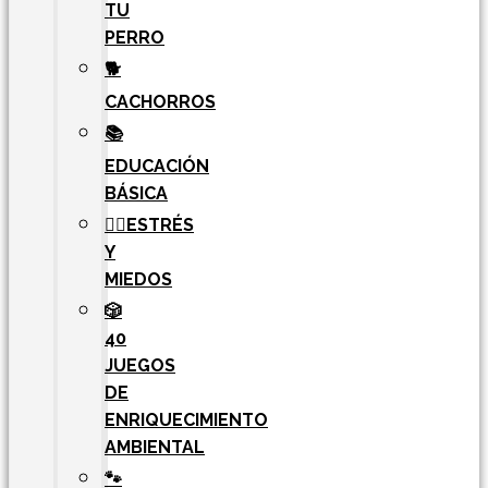
TU
PERRO
🐕
CACHORROS
📚
EDUCACIÓN
BÁSICA
🧘‍♀️ESTRÉS
Y
MIEDOS
🎲
40
JUEGOS
DE
ENRIQUECIMIENTO
AMBIENTAL
🐾