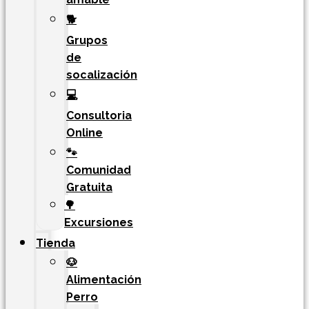
🐕
Grupos
de
socalización
💻
Consultoria
Online
🐾
Comunidad
Gratuita
🌳
Excursiones
Tienda
🐶
Alimentación
Perro