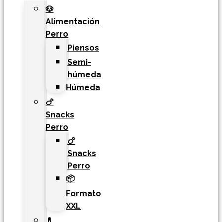
🐶
Alimentación
Perro
Piensos
Semi-
húmeda
Húmeda
🍗
Snacks
Perro
🍗
Snacks
Perro
📦
Formato
XXL
💊