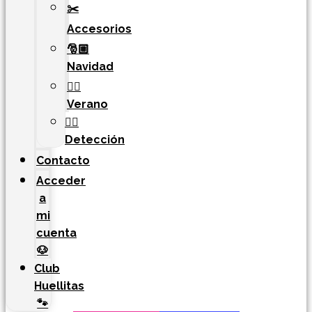
✂️
Accesorios
🎅🏼
Navidad
🏄‍♀️
Verano
🐕‍🦺
Detección
Contacto
Acceder
a
mi
cuenta
🐶
Club
Huellitas
🐾