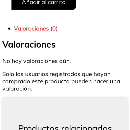
ALGODÓN
Añadir al carrito
PARA
PERRO
CON
Valoraciones (0)
2
PELOTAS
Valoraciones
DE
TENIS
cantidad
No hay valoraciones aún.
Solo los usuarios registrados que hayan
comprado este producto pueden hacer una
valoración.
Productos relacionados