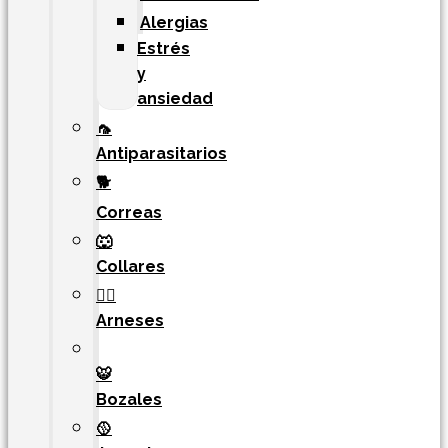
Alergias
Estrés
y
ansiedad
🦟
Antiparasitarios
🐕
Correas
🐺
Collares
🐕‍🦺
Arneses
🐯​
Bozales
🥎