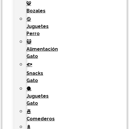
🐯​
Bozales
🥎
Juguetes
Perro
🐱
Alimentación
Gato
🐟
Snacks
Gato
🧶
Juguetes
Gato
🍜
Comederos
🚿