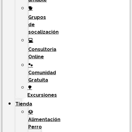
🐕
Grupos
de
socalización
💻
Consultoria
Online
🐾
Comunidad
Gratuita
🌳
Excursiones
Tienda
🐶
Alimentación
Perro