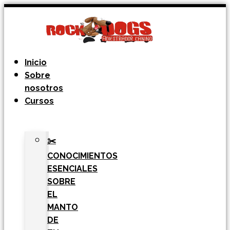
Ir
al
contenido
Inicio
Sobre
nosotros
Cursos
✂️
CONOCIMIENTOS
ESENCIALES
SOBRE
EL
MANTO
DE