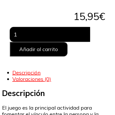
15,95
€
Juguete
interactivo
para
perro
Añadir al carrito
-
Dog
Activity
Descripción
Flip
Valoraciones (0)
Bone
cantidad
Descripción
El juego es la principal actividad para
fomentar el vínculo entre la persona y la