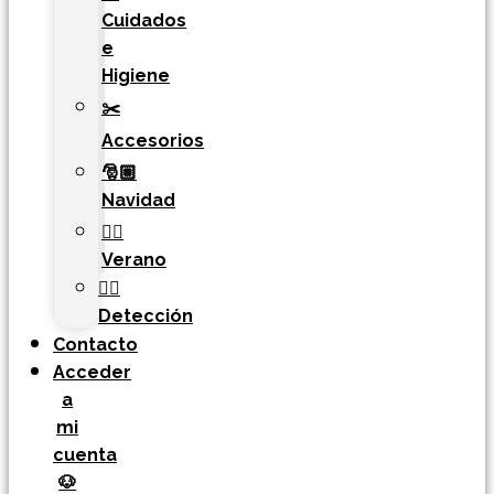
Cuidados
e
Higiene
✂️
Accesorios
🎅🏼
Navidad
🏄‍♀️
Verano
🐕‍🦺
Detección
Contacto
Acceder
a
mi
cuenta
🐶