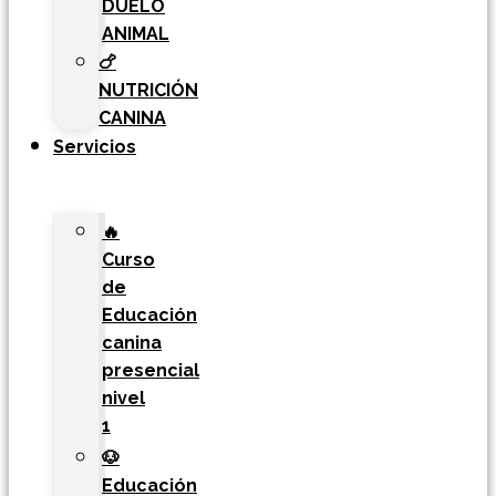
DUELO
ANIMAL
🍗
NUTRICIÓN
CANINA
Servicios
🔥
Curso
de
Educación
canina
presencial
nivel
1
🐶
Educación