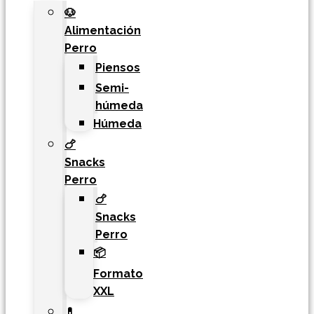
🐶
Alimentación
Perro
Piensos
Semi-
húmeda
Húmeda
🍗
Snacks
Perro
🍗
Snacks
Perro
📦
Formato
XXL
💊