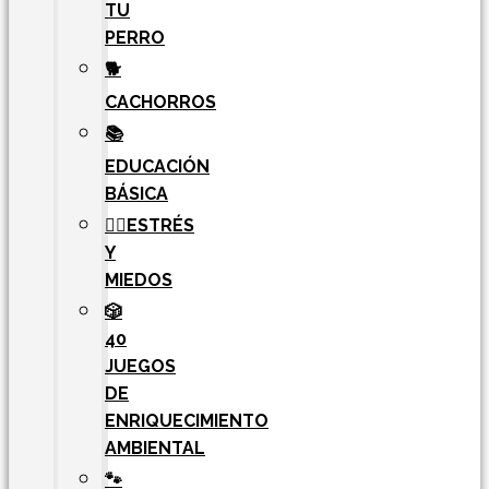
TU
PERRO
🐕
CACHORROS
📚
EDUCACIÓN
BÁSICA
🧘‍♀️ESTRÉS
Y
MIEDOS
🎲
40
JUEGOS
DE
ENRIQUECIMIENTO
AMBIENTAL
🐾