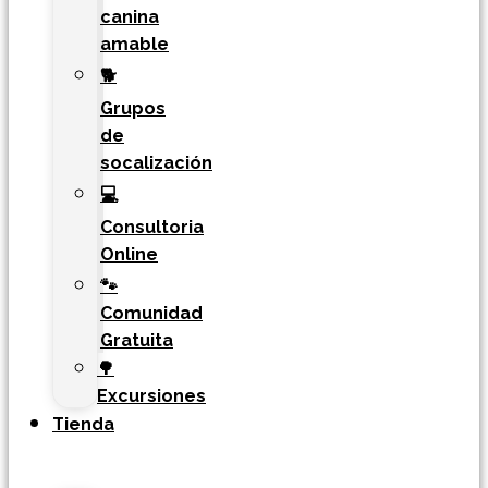
canina
amable
🐕
Grupos
de
socalización
💻
Consultoria
Online
🐾
Comunidad
Gratuita
🌳
Excursiones
Tienda