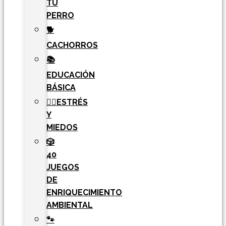
TU
PERRO
🐕
CACHORROS
📚
EDUCACIÓN
BÁSICA
🧘‍♀️ESTRÉS
Y
MIEDOS
🎲
40
JUEGOS
DE
ENRIQUECIMIENTO
AMBIENTAL
🐾