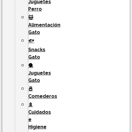
Juguetes
Perro
🐱
Alimentación
Gato
🐟
Snacks
Gato
🧶
Juguetes
Gato
🍜
Comederos
🚿
Cuidados
e
Higiene