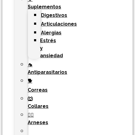
Suplementos
Digestivos
Articulaciones
Alergias
Estrés
y
ansiedad
🦟
Antiparasitarios
🐕
Correas
🐺
Collares
🐕‍🦺
Arneses