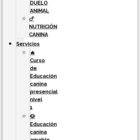
DUELO
ANIMAL
🍗
NUTRICIÓN
CANINA
Servicios
🔥
Curso
de
Educación
canina
presencial
nivel
1
🐶
Educación
canina
amable