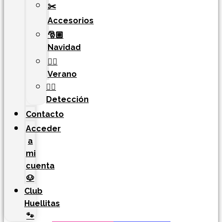
✂️
Accesorios
🎅🏼
Navidad
🏄‍♀️
Verano
🐕‍🦺
Detección
Contacto
Acceder
a
mi
cuenta
🐶
Club
Huellitas
🐾