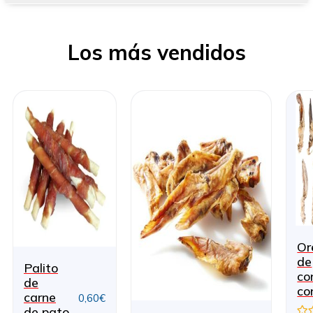
Los más vendidos
Or
de
Palito
co
de
co
carne
0,60
€
de pato