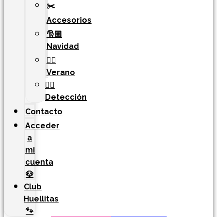
✂️
Accesorios
🎅🏼
Navidad
🏄‍♀️
Verano
🐕‍🦺
Detección
Contacto
Acceder
a
mi
cuenta
🐶
Club
Huellitas
🐾