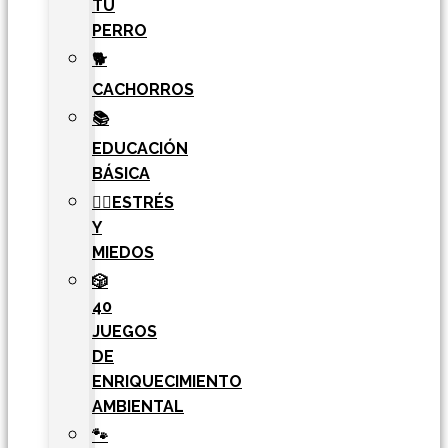
TU
PERRO
🐕
CACHORROS
📚
EDUCACIÓN
BÁSICA
🧘‍♀️ESTRÉS
Y
MIEDOS
🎲
40
JUEGOS
DE
ENRIQUECIMIENTO
AMBIENTAL
🐾