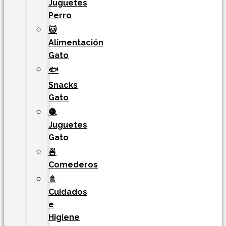
Juguetes
Perro
🐱
Alimentación
Gato
🐟
Snacks
Gato
🧶
Juguetes
Gato
🍜
Comederos
🚿
Cuidados
e
Higiene