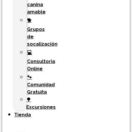
canina
amable
🐕
Grupos
de
socalización
💻
Consultoria
Online
🐾
Comunidad
Gratuita
🌳
Excursiones
Tienda