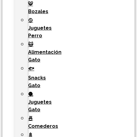
🐯​
Bozales
🥎
Juguetes
Perro
🐱
Alimentación
Gato
🐟
Snacks
Gato
🧶
Juguetes
Gato
🍜
Comederos
🚿