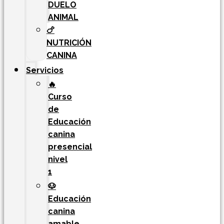
DUELO
ANIMAL
🍗
NUTRICIÓN
CANINA
Servicios
🔥
Curso
de
Educación
canina
presencial
nivel
1
🐶
Educación
canina
amable