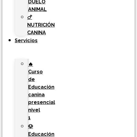
DUELO
ANIMAL
🍗
NUTRICIÓN
CANINA
Servicios
🔥
Curso
de
Educación
canina
presencial
nivel
1
🐶
Educación