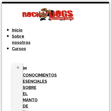
Ir
al
contenido
Inicio
Sobre
nosotros
Cursos
✂️
CONOCIMIENTOS
ESENCIALES
SOBRE
EL
MANTO
DE