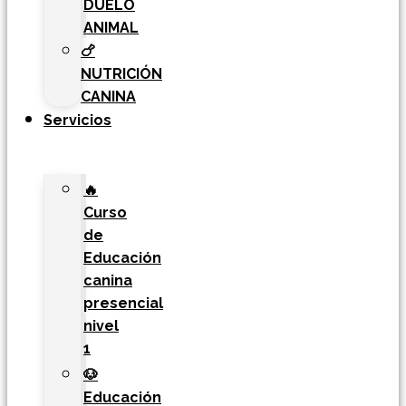
DUELO
ANIMAL
🍗
NUTRICIÓN
CANINA
Servicios
🔥
Curso
de
Educación
canina
presencial
nivel
1
🐶
Educación