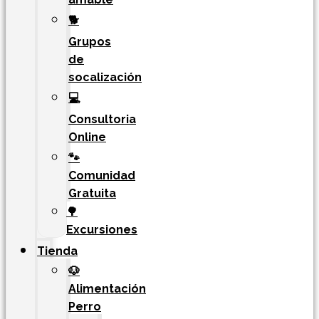
🐕
Grupos
de
socalización
💻
Consultoria
Online
🐾
Comunidad
Gratuita
🌳
Excursiones
Tienda
🐶
Alimentación
Perro