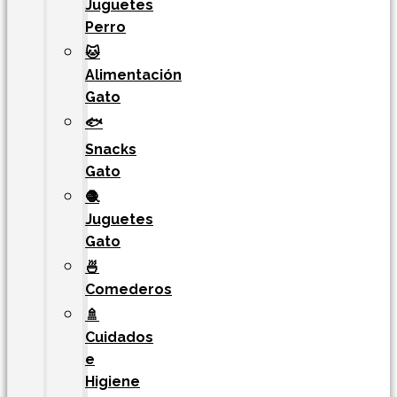
Juguetes
Perro
🐱
Alimentación
Gato
🐟
Snacks
Gato
🧶
Juguetes
Gato
🍜
Comederos
🚿
Cuidados
e
Higiene