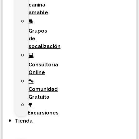
canina
amable
🐕
Grupos
de
socalización
💻
Consultoria
Online
🐾
Comunidad
Gratuita
🌳
Excursiones
Tienda