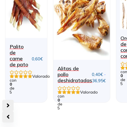
Or
de
Palito
co
de
co
carne
0,60
€
de pato
Alitas de
co
pollo
0,40
€
-
0
Valorado
deshidratadas
de
con
Rango
36,95
€
5
0
de
de
5
Valorado
precios:
con
desde
0
de
0,40€
5
hasta
36,95€