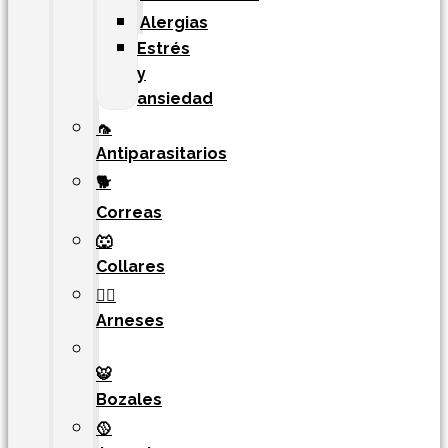
Alergias
Estrés
y
ansiedad
🦟
Antiparasitarios
🐕
Correas
🐺
Collares
🐕‍🦺
Arneses
🐯​
Bozales
🥎