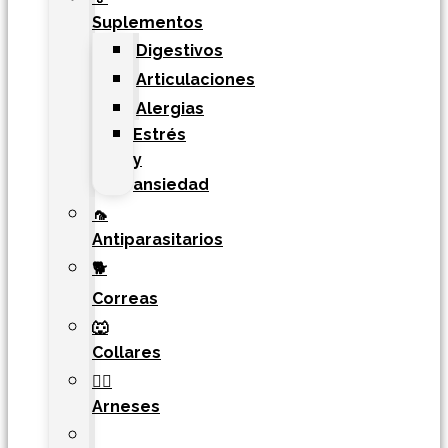
Suplementos
Digestivos
Articulaciones
Alergias
Estrés
y
ansiedad
🦟
Antiparasitarios
🐕
Correas
🐺
Collares
🐕‍🦺
Arneses