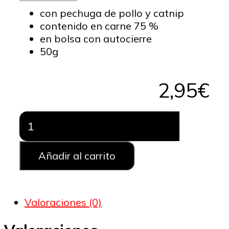
con pechuga de pollo y catnip
contenido en carne 75 %
en bolsa con autocierre
50g
2,95
€
Snack
de
PREMIO
Catnip
Añadir al carrito
Chicken
Bites
para
Valoraciones (0)
Gato
cantidad