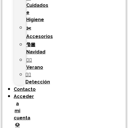
Cuidados
e
Higiene
✂️
Accesorios
🎅🏼
Navidad
🏄‍♀️
Verano
🐕‍🦺
Detección
Contacto
Acceder
a
mi
cuenta
🐶