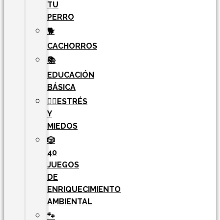
TU
PERRO
🐕
CACHORROS
📚
EDUCACIÓN
BÁSICA
🧘‍♀️ESTRÉS
Y
MIEDOS
🎲
40
JUEGOS
DE
ENRIQUECIMIENTO
AMBIENTAL
🐾