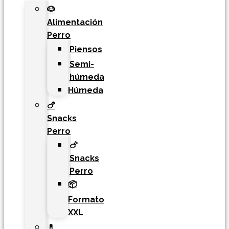
🐶
Alimentación
Perro
Piensos
Semi-
húmeda
Húmeda
🍗
Snacks
Perro
🍗
Snacks
Perro
📦
Formato
XXL
💊