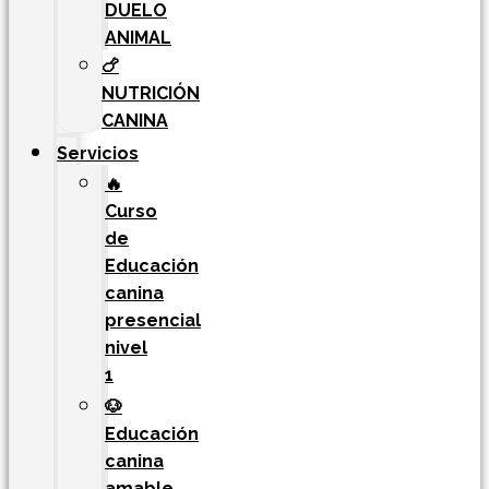
DUELO
ANIMAL
🍗
NUTRICIÓN
CANINA
Servicios
🔥
Curso
de
Educación
canina
presencial
nivel
1
🐶
Educación
canina
amable