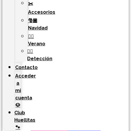
✂️
Accesorios
🎅🏼
Navidad
🏄‍♀️
Verano
🐕‍🦺
Detección
Contacto
Acceder
a
mi
cuenta
🐶
Club
Huellitas
🐾