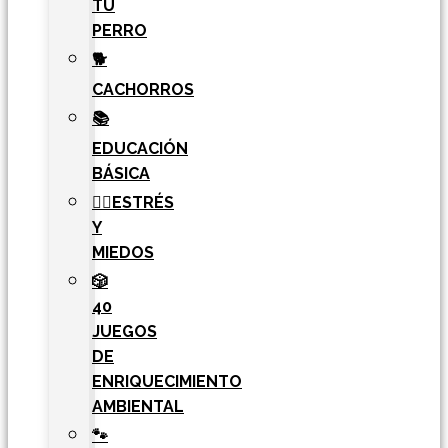
TU
PERRO
🐕
CACHORROS
📚
EDUCACIÓN
BÁSICA
🧘‍♀️ESTRÉS
Y
MIEDOS
🎲
40
JUEGOS
DE
ENRIQUECIMIENTO
AMBIENTAL
🐾