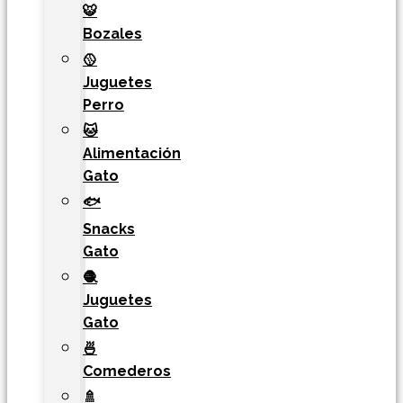
🐯​
Bozales
🥎
Juguetes
Perro
🐱
Alimentación
Gato
🐟
Snacks
Gato
🧶
Juguetes
Gato
🍜
Comederos
🚿