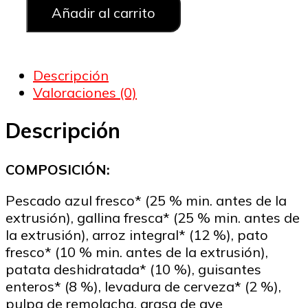
d
Oleoso
Añadir al carrito
y
1
Aves
Frescas
h
Descripción
para
Valoraciones (0)
Gato
2
cantidad
Descripción
COMPOSICIÓN:
Pescado azul fresco* (25 % min. antes de la
extrusión), gallina fresca* (25 % min. antes de
la extrusión), arroz integral* (12 %), pato
fresco* (10 % min. antes de la extrusión),
patata deshidratada* (10 %), guisantes
enteros* (8 %), levadura de cerveza* (2 %),
pulpa de remolacha, grasa de ave