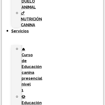
DUELO
ANIMAL
🍗
NUTRICIÓN
CANINA
Servicios
🔥
Curso
de
Educación
canina
presencial
nivel
1
🐶
Educación