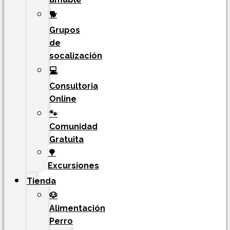
🐕
Grupos
de
socalización
💻
Consultoria
Online
🐾
Comunidad
Gratuita
🌳
Excursiones
Tienda
🐶
Alimentación
Perro