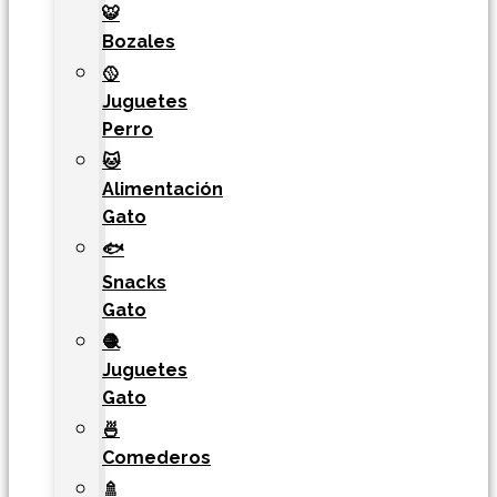
🐯​
Bozales
🥎
Juguetes
Perro
🐱
Alimentación
Gato
🐟
Snacks
Gato
🧶
Juguetes
Gato
🍜
Comederos
🚿