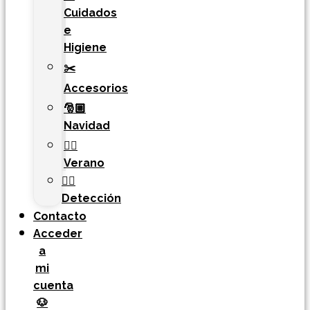
Cuidados
e
Higiene
✂️
Accesorios
🎅🏼
Navidad
🏄‍♀️
Verano
🐕‍🦺
Detección
Contacto
Acceder
a
mi
cuenta
🐶