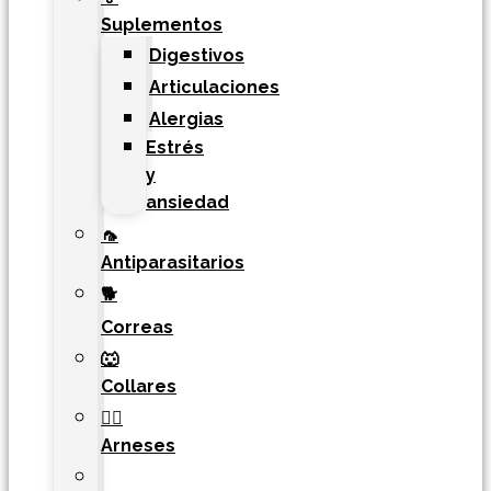
Suplementos
Digestivos
Articulaciones
Alergias
Estrés
y
ansiedad
🦟
Antiparasitarios
🐕
Correas
🐺
Collares
🐕‍🦺
Arneses