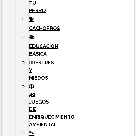
TU
PERRO
🐕
CACHORROS
📚
EDUCACIÓN
BÁSICA
🧘‍♀️ESTRÉS
Y
MIEDOS
🎲
40
JUEGOS
DE
ENRIQUECIMIENTO
AMBIENTAL
🐾