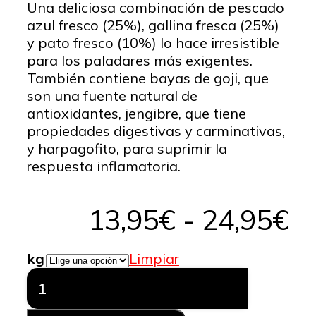
Una deliciosa combinación de pescado
azul fresco (25%), gallina fresca (25%)
y pato fresco (10%) lo hace irresistible
para los paladares más exigentes.
También contiene bayas de goji, que
son una fuente natural de
antioxidantes, jengibre, que tiene
propiedades digestivas y carminativas,
y harpagofito, para suprimir la
respuesta inflamatoria.
R
13,95
€
-
24,95
€
d
kg
Limpiar
Ownat
pr
Author
Pescado