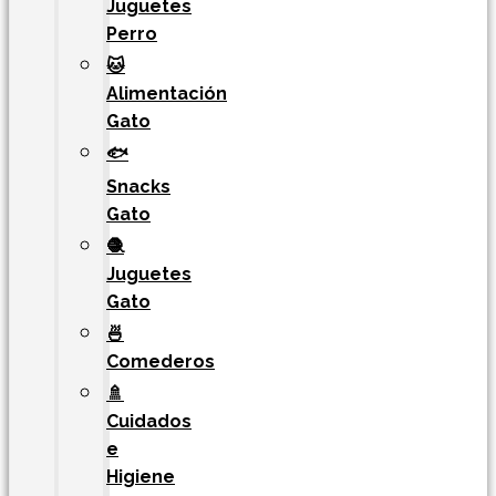
Juguetes
Perro
🐱
Alimentación
Gato
🐟
Snacks
Gato
🧶
Juguetes
Gato
🍜
Comederos
🚿
Cuidados
e
Higiene