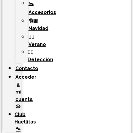
✂️
Accesorios
🎅🏼
Navidad
🏄‍♀️
Verano
🐕‍🦺
Detección
Contacto
Acceder
a
mi
cuenta
🐶
Club
Huellitas
🐾