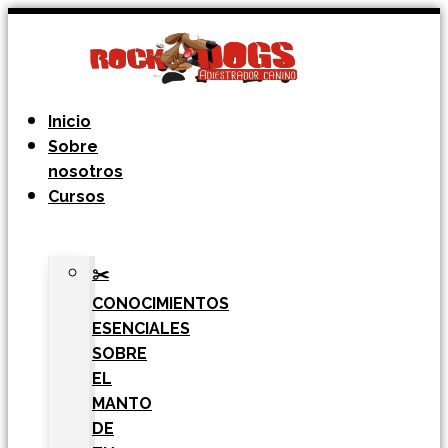
Ir
al
contenido
Inicio
Sobre
nosotros
Cursos
✂️
CONOCIMIENTOS
ESENCIALES
SOBRE
EL
MANTO
DE