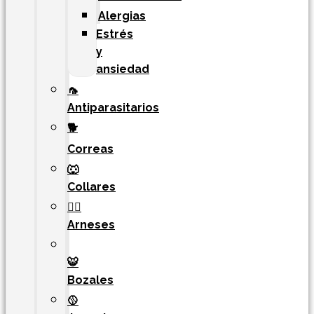
Alergias
Estrés
y
ansiedad
🦟
Antiparasitarios
🐕
Correas
🐺
Collares
🐕‍🦺
Arneses
🐯​
Bozales
🥎