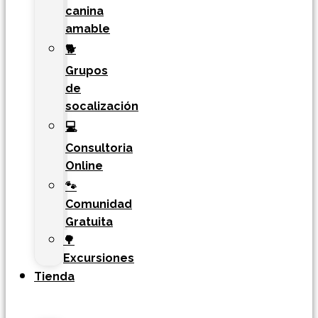
canina
amable
🐕
Grupos
de
socalización
💻
Consultoria
Online
🐾
Comunidad
Gratuita
🌳
Excursiones
Tienda