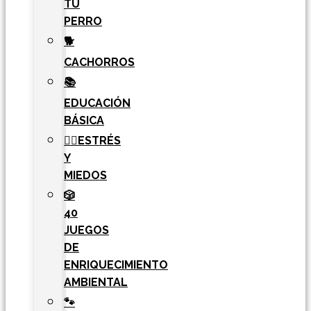
TU
PERRO
🐕
CACHORROS
📚
EDUCACIÓN
BÁSICA
🧘‍♀️ESTRÉS
Y
MIEDOS
🎲
40
JUEGOS
DE
ENRIQUECIMIENTO
AMBIENTAL
🐾