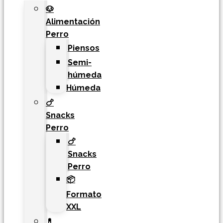
🐶
Alimentación
Perro
Piensos
Semi-
húmeda
Húmeda
🍗
Snacks
Perro
🍗
Snacks
Perro
📦
Formato
XXL
💊