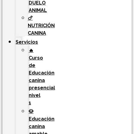
DUELO
ANIMAL
🍗
NUTRICIÓN
CANINA
Servicios
🔥
Curso
de
Educación
canina
presencial
nivel
1
🐶
Educación
canina
amable