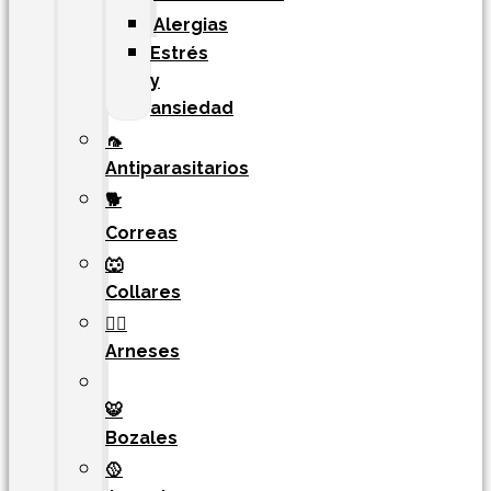
Alergias
Estrés
y
ansiedad
🦟
Antiparasitarios
🐕
Correas
🐺
Collares
🐕‍🦺
Arneses
🐯​
Bozales
🥎