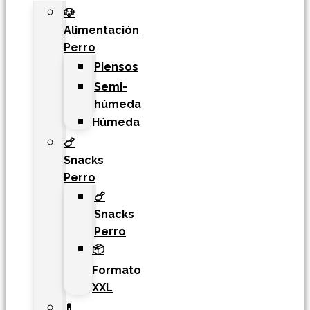
🐶
Alimentación
Perro
Piensos
Semi-
húmeda
Húmeda
🍗
Snacks
Perro
🍗
Snacks
Perro
📦
Formato
XXL
💊