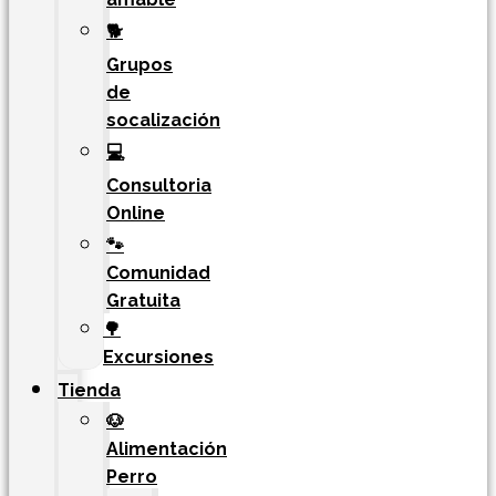
🐕
Grupos
de
socalización
💻
Consultoria
Online
🐾
Comunidad
Gratuita
🌳
Excursiones
Tienda
🐶
Alimentación
Perro