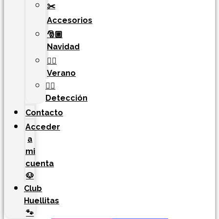
✂️
Accesorios
🎅🏼
Navidad
🏄‍♀️
Verano
🐕‍🦺
Detección
Contacto
Acceder
a
mi
cuenta
🐶
Club
Huellitas
🐾