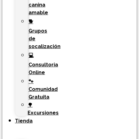
canina
amable
🐕
Grupos
de
socalización
💻
Consultoria
Online
🐾
Comunidad
Gratuita
🌳
Excursiones
Tienda