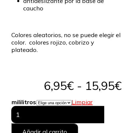
antideslizante por la base de
caucho
Colores aleatorios, no se puede elegir el
color. colores rojizo, cobrizo y
plateado.
R
6,95
€
-
15,95
€
d
mililitros
Limpiar
Comedero
pr
Acero
Inoxidable
d
antideslizante
Añadir al carrito