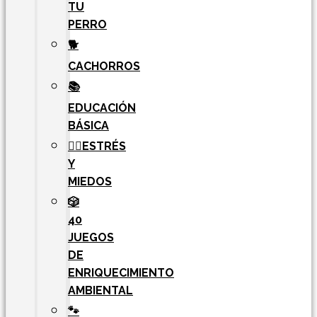
TU
PERRO
🐕
CACHORROS
📚
EDUCACIÓN
BÁSICA
🧘‍♀️ESTRÉS
Y
MIEDOS
🎲
40
JUEGOS
DE
ENRIQUECIMIENTO
AMBIENTAL
🐾