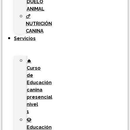
DUELO
ANIMAL
🍗
NUTRICIÓN
CANINA
Servicios
🔥
Curso
de
Educación
canina
presencial
nivel
1
🐶
Educación