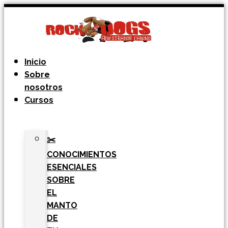
Ir
al
contenido
Inicio
Sobre
nosotros
Cursos
✂️
CONOCIMIENTOS
ESENCIALES
SOBRE
EL
MANTO
DE