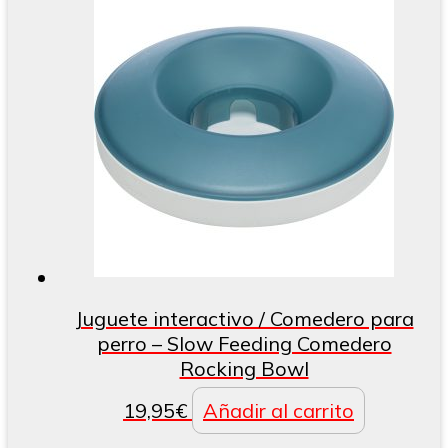
precios:
tie
desde
múl
4,95€
var
hasta
La
7,95€
opc
se
pu
ele
en
la
pá
de
pr
Juguete interactivo / Comedero para
perro – Slow Feeding Comedero
Rocking Bowl
19,95
€
Añadir al carrito