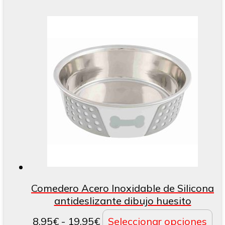
Comedero Acero Inoxidable de Silicona
antideslizante dibujo huesito
Rango
Es
8,95
€
-
19,95
€
Seleccionar opciones