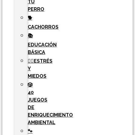
TU
PERRO
🐕
CACHORROS
📚
EDUCACIÓN
BÁSICA
🧘‍♀️ESTRÉS
Y
MIEDOS
🎲
40
JUEGOS
DE
ENRIQUECIMIENTO
AMBIENTAL
🐾