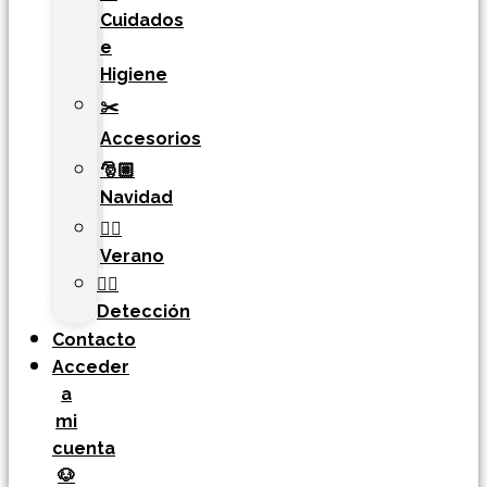
Cuidados
e
Higiene
✂️
Accesorios
🎅🏼
Navidad
🏄‍♀️
Verano
🐕‍🦺
Detección
Contacto
Acceder
a
mi
cuenta
🐶