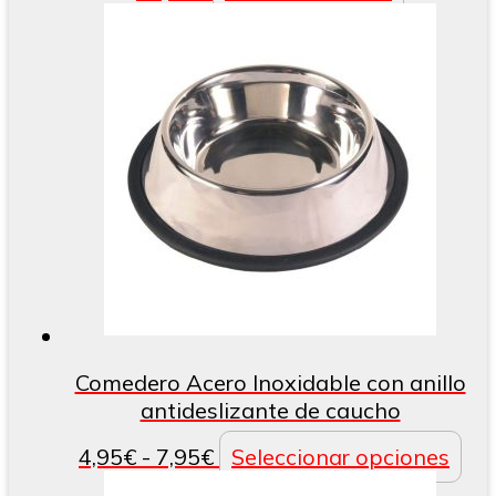
Comedero Acero Inoxidable con anillo
antideslizante de caucho
Rango
Est
4,95
€
-
7,95
€
Seleccionar opciones
de
pr