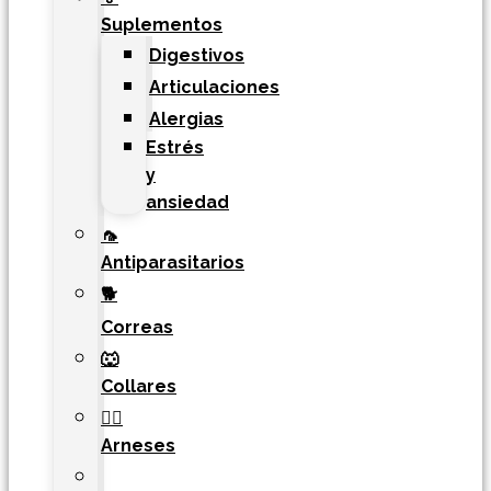
Suplementos
Digestivos
Articulaciones
Alergias
Estrés
y
ansiedad
🦟
Antiparasitarios
🐕
Correas
🐺
Collares
🐕‍🦺
Arneses