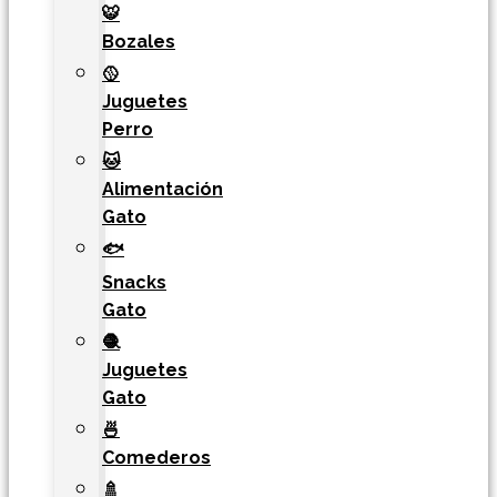
🐯​
Bozales
🥎
Juguetes
Perro
🐱
Alimentación
Gato
🐟
Snacks
Gato
🧶
Juguetes
Gato
🍜
Comederos
🚿