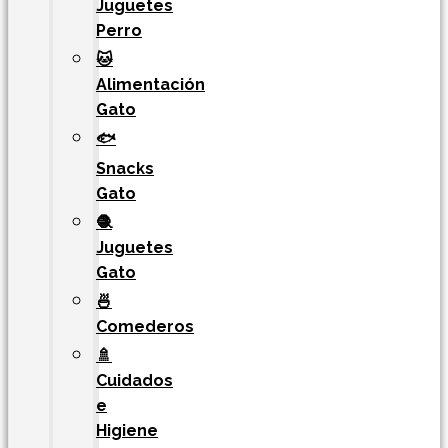
Juguetes
Perro
🐱
Alimentación
Gato
🐟
Snacks
Gato
🧶
Juguetes
Gato
🍜
Comederos
🚿
Cuidados
e
Higiene