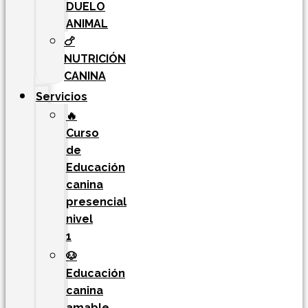
DUELO
ANIMAL
🍗
NUTRICIÓN
CANINA
Servicios
🔥
Curso
de
Educación
canina
presencial
nivel
1
🐶
Educación
canina
amable