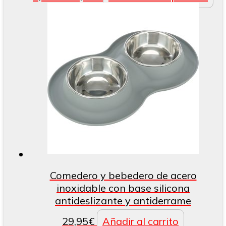
de
pr
precios:
ti
desde
mú
8,95€
va
hasta
La
19,95€
op
se
pu
ele
en
la
pá
de
pr
Comedero y bebedero de acero
inoxidable con base silicona
antideslizante y antiderrame
29,95
€
Añadir al carrito