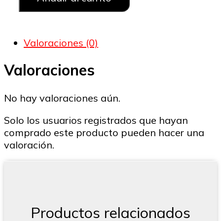
de
6
colores
con
h
Valoraciones (0)
huellitas
y
1
Valoraciones
huesitos
cantidad
No hay valoraciones aún.
Solo los usuarios registrados que hayan
comprado este producto pueden hacer una
valoración.
Productos relacionados