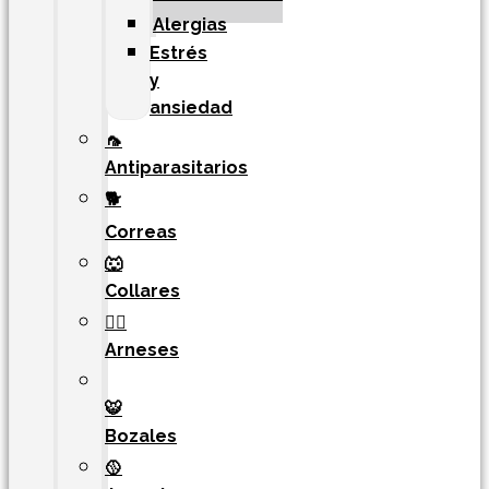
Alergias
Estrés
y
ansiedad
🦟
Antiparasitarios
🐕
Correas
🐺
Collares
🐕‍🦺
Arneses
🐯​
Bozales
🥎