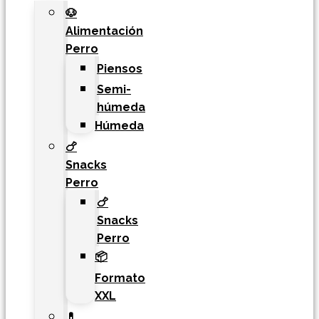
🐶
Alimentación
Perro
Piensos
Semi-
húmeda
Húmeda
🍗
Snacks
Perro
🍗
Snacks
Perro
📦
Formato
XXL
💊