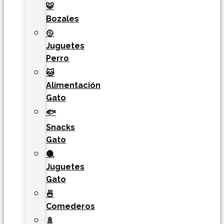
🐯​
Bozales
🥎
Juguetes
Perro
🐱
Alimentación
Gato
🐟
Snacks
Gato
🧶
Juguetes
Gato
🍜
Comederos
🚿