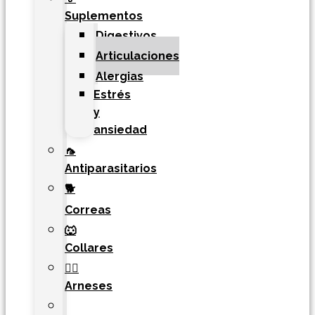
Suplementos
Digestivos
Articulaciones
Alergias
Estrés
y
ansiedad
🦟
Antiparasitarios
🐕
Correas
🐺
Collares
🐕‍🦺
Arneses