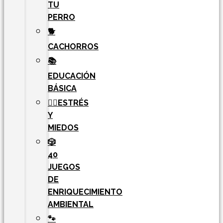
TU
PERRO
🐕
CACHORROS
📚
EDUCACIÓN
BÁSICA
🧘‍♀️ESTRÉS
Y
MIEDOS
🎲
40
JUEGOS
DE
ENRIQUECIMIENTO
AMBIENTAL
🐾