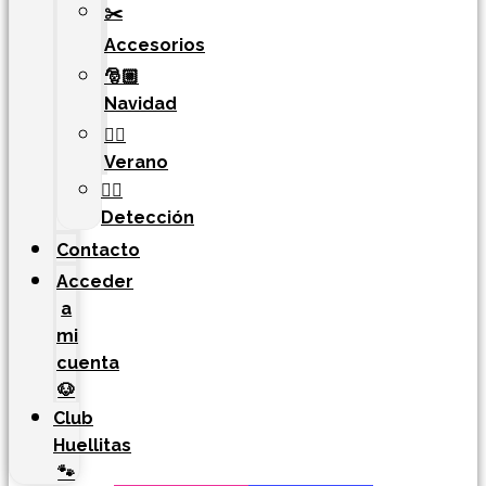
✂️
Accesorios
🎅🏼
Navidad
🏄‍♀️
Verano
🐕‍🦺
Detección
Contacto
Acceder
a
mi
cuenta
🐶
Club
Huellitas
🐾