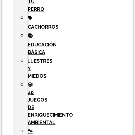
TU
PERRO
🐕
CACHORROS
📚
EDUCACIÓN
BÁSICA
🧘‍♀️ESTRÉS
Y
MIEDOS
🎲
40
JUEGOS
DE
ENRIQUECIMIENTO
AMBIENTAL
🐾