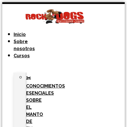
Ir
al
contenido
Inicio
Sobre
nosotros
Cursos
✂️
CONOCIMIENTOS
ESENCIALES
SOBRE
EL
MANTO
DE