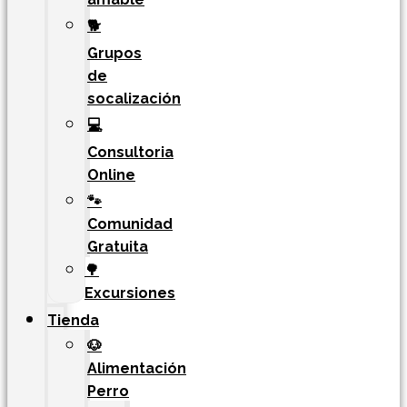
🐕
Grupos
de
socalización
💻
Consultoria
Online
🐾
Comunidad
Gratuita
🌳
Excursiones
Tienda
🐶
Alimentación
Perro