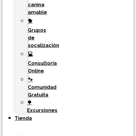
canina
amable
🐕
Grupos
de
socalización
💻
Consultoria
Online
🐾
Comunidad
Gratuita
🌳
Excursiones
Tienda