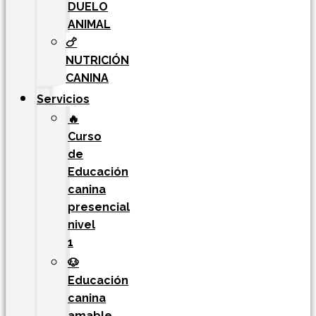
DUELO
ANIMAL
🍗
NUTRICIÓN
CANINA
Servicios
🔥
Curso
de
Educación
canina
presencial
nivel
1
🐶
Educación
canina
amable