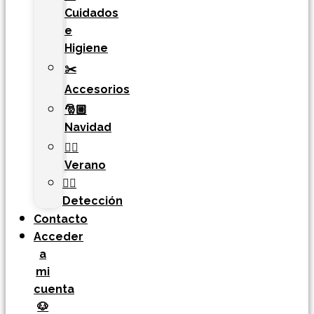
Cuidados
e
Higiene
✂️
Accesorios
🎅🏼
Navidad
🏄‍♀️
Verano
🐕‍🦺
Detección
Contacto
Acceder
a
mi
cuenta
🐶