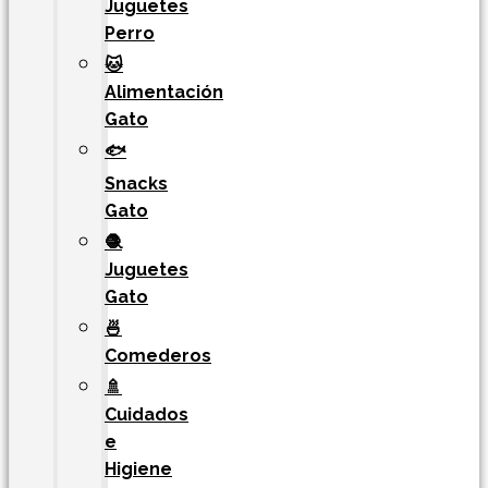
Juguetes
Perro
🐱
Alimentación
Gato
🐟
Snacks
Gato
🧶
Juguetes
Gato
🍜
Comederos
🚿
Cuidados
e
Higiene